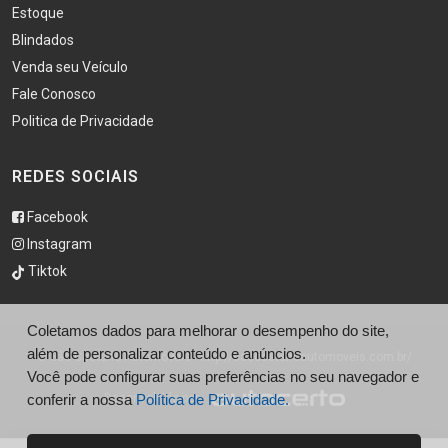
Estoque
Blindados
Venda seu Veículo
Fale Conosco
Politica de Privacidade
REDES SOCIAIS
Facebook
Instagram
Tiktok
Coletamos dados para melhorar o desempenho do site,
além de personalizar conteúdo e anúncios.
© São Caetano Automóveis - http://saocaetanoautomoveis.com.br/
Você pode configurar suas preferências no seu navegador e
conferir a nossa
Desenvolvido por
Política de Privacidade.