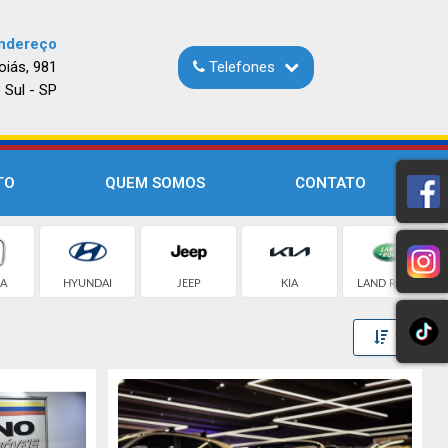
ndereço
oiás, 981
Telefones
 Sul - SP
TO
QUEM SOMOS
CONTATO
A
HYUNDAI
JEEP
KIA
LAND ROVER
Toggle 