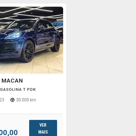
MACAN
E
 GASOLINA T PDK
23
30.000 km
VER
00,00
MAIS