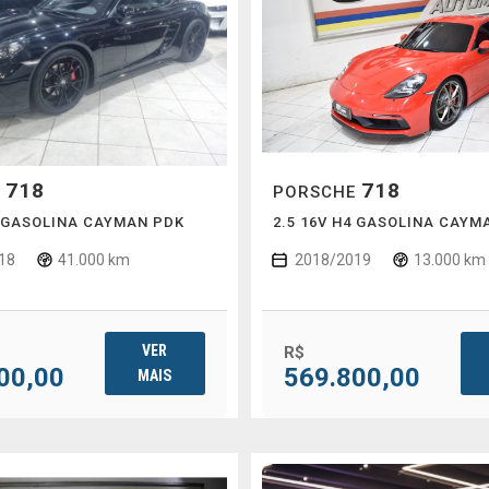
718
718
E
PORSCHE
4 GASOLINA CAYMAN PDK
2.5 16V H4 GASOLINA CAYM
18
41.000 km
2018/2019
13.000 km
VER
R$
00,00
569.800,00
MAIS