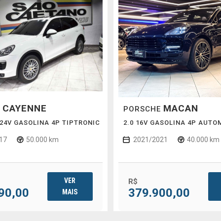
CAYENNE
MACAN
E
PORSCHE
6 24V GASOLINA 4P TIPTRONIC
2.0 16V GASOLINA 4P AUTO
17
50.000 km
2021/2021
40.000 km
VER
R$
90,00
379.900,00
MAIS