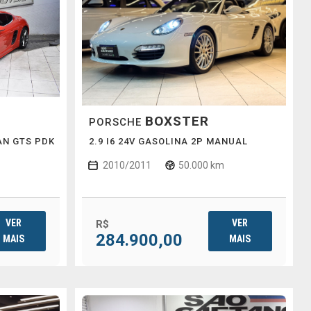
BOXSTER
PORSCHE
AN GTS PDK
2.9 I6 24V GASOLINA 2P MANUAL
2010/2011
50.000 km
VER
VER
R$
284.900,00
MAIS
MAIS