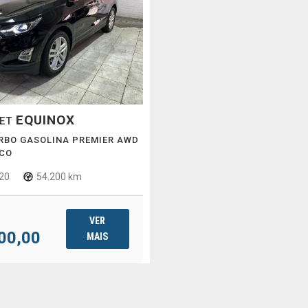
EQUINOX
LET
URBO GASOLINA PREMIER AWD
CO
20
54.200 km
VER
00,00
MAIS