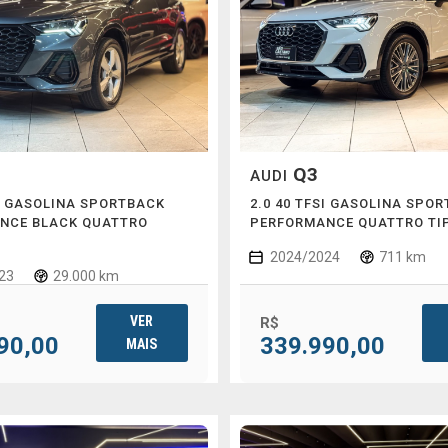
Q3
AUDI
SI GASOLINA SPORTBACK
2.0 40 TFSI GASOLINA SPO
NCE BLACK QUATTRO
PERFORMANCE QUATTRO TI
C
2024/2024
711 km
23
29.000 km
VER
R$
90,00
339.990,00
MAIS