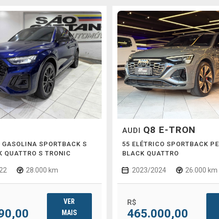
Q8 E-TRON
AUDI
SI GASOLINA SPORTBACK S
55 ELÉTRICO SPORTBACK P
K QUATTRO S TRONIC
BLACK QUATTRO
22
28.000 km
2023/2024
26.000 km
VER
R$
90,00
465.000,00
MAIS