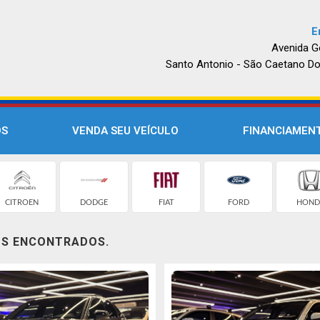
E
Avenida G
Santo Antonio - São Caetano Do
OS
VENDA SEU VEÍCULO
FINANCIAMEN
CITROEN
DODGE
FIAT
FORD
HOND
OS ENCONTRADOS.