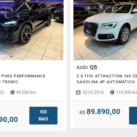
Q5
AUDI
SI PHEV PERFORMANCE
2.0 TFSI ATTRACTION 16V 2
S TRONIC
GASOLINA 4P AUTOMÁTICO
22
44.000 km
2015/2016
110.000 k
89.890,00
VER
R$
90,00
MAIS