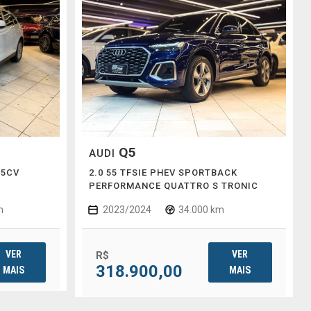
Q5
AUDI
25CV
2.0 55 TFSIE PHEV SPORTBACK
PERFORMANCE QUATTRO S TRONIC
m
2023/2024
34.000 km
VER
VER
R$
318.900,00
MAIS
MAIS