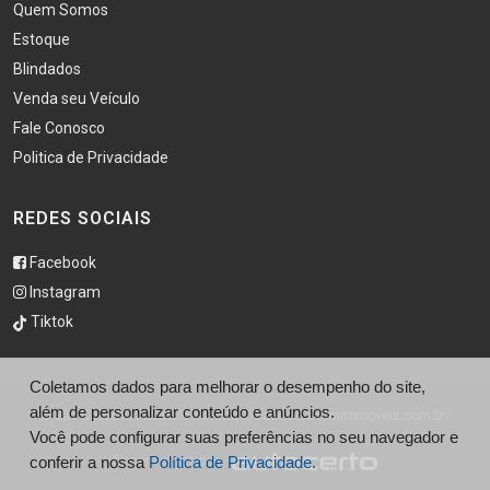
Quem Somos
Estoque
Blindados
Venda seu Veículo
Fale Conosco
Politica de Privacidade
REDES SOCIAIS
Facebook
Instagram
Tiktok
Coletamos dados para melhorar o desempenho do site,
além de personalizar conteúdo e anúncios.
© São Caetano Automóveis - http://saocaetanoautomoveis.com.br/
Você pode configurar suas preferências no seu navegador e
conferir a nossa
Política de Privacidade.
Desenvolvido por