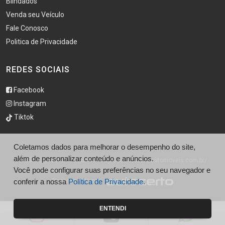
Blindados
Venda seu Veículo
Fale Conosco
Politica de Privacidade
REDES SOCIAIS
Facebook
Instagram
Tiktok
Coletamos dados para melhorar o desempenho do site,
além de personalizar conteúdo e anúncios.
© São Caetano Automóveis - http://saocaetanoautomoveis.com.br/
Você pode configurar suas preferências no seu navegador e
conferir a nossa
Política de Privacidade.
Desenvolvido por
ENTENDI