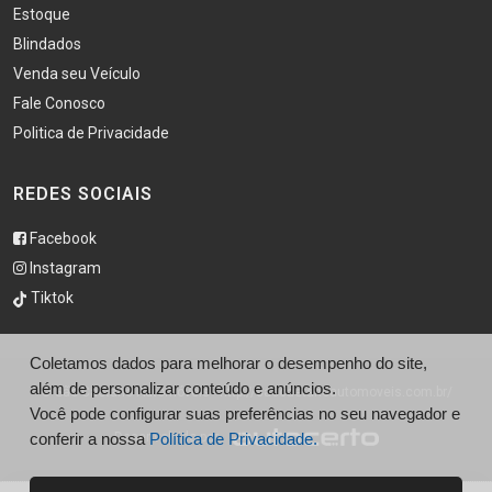
Estoque
Blindados
Venda seu Veículo
Fale Conosco
Politica de Privacidade
REDES SOCIAIS
Facebook
Instagram
Tiktok
Coletamos dados para melhorar o desempenho do site,
além de personalizar conteúdo e anúncios.
© São Caetano Automóveis - http://saocaetanoautomoveis.com.br/
Você pode configurar suas preferências no seu navegador e
conferir a nossa
Desenvolvido por
Política de Privacidade.