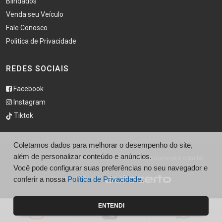
Blindados
Venda seu Veículo
Fale Conosco
Politica de Privacidade
REDES SOCIAIS
Facebook
Instagram
Tiktok
Coletamos dados para melhorar o desempenho do site,
além de personalizar conteúdo e anúncios.
© São Caetano Automóveis - http://saocaetanoautomoveis.com.br/
Você pode configurar suas preferências no seu navegador e
conferir a nossa
Política de Privacidade.
Desenvolvido por
ENTENDI