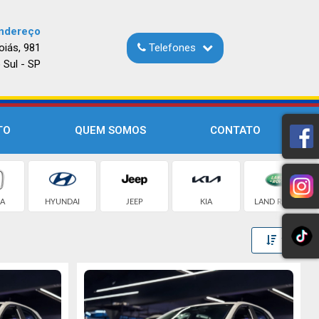
ndereço
oiás, 981
Telefones
 Sul - SP
TO
QUEM SOMOS
CONTATO
A
HYUNDAI
JEEP
KIA
LAND ROVER
Toggle 