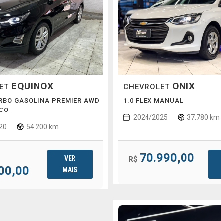
EQUINOX
ONIX
LET
CHEVROLET
URBO GASOLINA PREMIER AWD
1.0 FLEX MANUAL
CO
2024/2025
37.780 km
20
54.200 km
70.990,00
VER
R$
00,00
MAIS