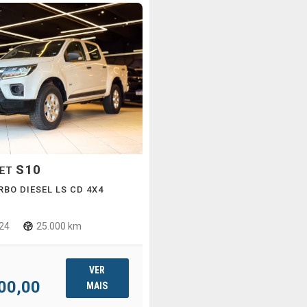
S10
LET
RBO DIESEL LS CD 4X4
24
25.000 km
VER
00,00
MAIS