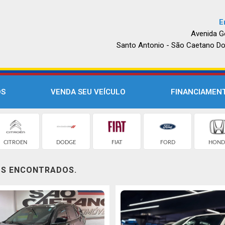
E
Avenida G
Santo Antonio - São Caetano Do
OS
VENDA SEU VEÍCULO
FINANCIAMEN
CITROEN
DODGE
FIAT
FORD
HOND
OS ENCONTRADOS.