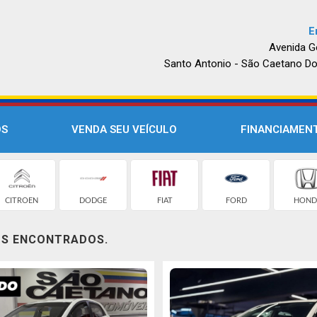
E
Avenida G
Santo Antonio - São Caetano Do
OS
VENDA SEU VEÍCULO
FINANCIAMEN
CITROEN
DODGE
FIAT
FORD
HOND
OS ENCONTRADOS.