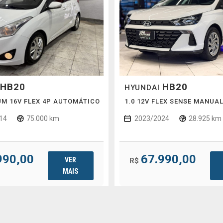
HB20
HB20
HYUNDAI
UM 16V FLEX 4P AUTOMÁTICO
1.0 12V FLEX SENSE MANUA
14
75.000 km
2023/2024
28.925 km
990,00
67.990,00
VER
R$
MAIS