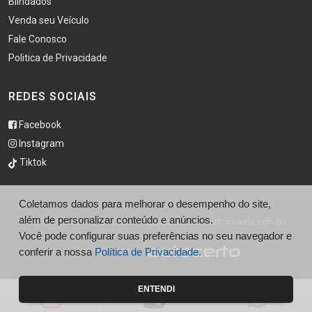
Blindados
Venda seu Veículo
Fale Conosco
Politica de Privacidade
REDES SOCIAIS
Facebook
Instagram
Tiktok
Coletamos dados para melhorar o desempenho do site,
além de personalizar conteúdo e anúncios.
© São Caetano Automóveis - http://saocaetanoautomoveis.com.br/
Você pode configurar suas preferências no seu navegador e
conferir a nossa
Política de Privacidade.
Desenvolvido por
ENTENDI