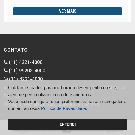
VER MAIS
CONTATO
(11) 4221-4000
(11) 99202-4000
(11) 4221-4000
Avenida Goiás, 981 - Santo Antonio - São Caetano Do
Coletamos dados para melhorar o desempenho do site,
além de personalizar conteúdo e anúncios.
Sul - SP
Você pode configurar suas preferências no seu navegador e
Seg a Sex: 9h às 20h | Sábado: 9h às 17h
conferir a nossa
Política de Privacidade.
MAPA DO SITE
ENTENDI
Quem Somos