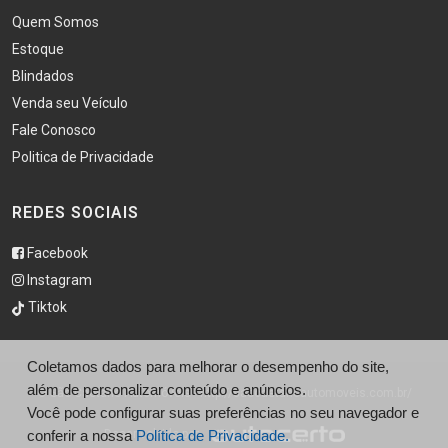
Quem Somos
Estoque
Blindados
Venda seu Veículo
Fale Conosco
Politica de Privacidade
REDES SOCIAIS
Facebook
Instagram
Tiktok
Coletamos dados para melhorar o desempenho do site,
além de personalizar conteúdo e anúncios.
© São Caetano Automóveis - http://saocaetanoautomoveis.com.br/
Você pode configurar suas preferências no seu navegador e
conferir a nossa
Desenvolvido por
Política de Privacidade.