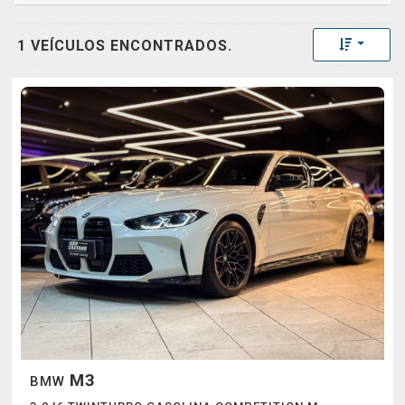
Toggle 
1 VEÍCULOS ENCONTRADOS.
M3
BMW