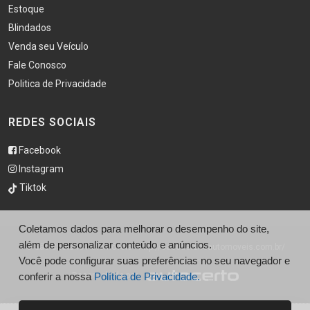
Estoque
Blindados
Venda seu Veículo
Fale Conosco
Politica de Privacidade
REDES SOCIAIS
Facebook
Instagram
Tiktok
Coletamos dados para melhorar o desempenho do site,
além de personalizar conteúdo e anúncios.
© São Caetano Automóveis - http://saocaetanoautomoveis.com.br/
Você pode configurar suas preferências no seu navegador e
conferir a nossa
Desenvolvido por
Política de Privacidade.