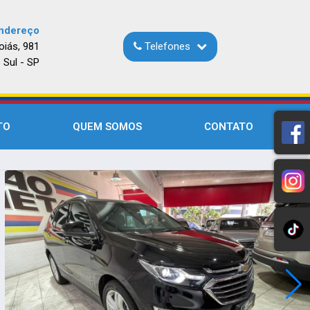
ndereço
oiás, 981
Telefones
 Sul - SP
TO
QUEM SOMOS
CONTATO