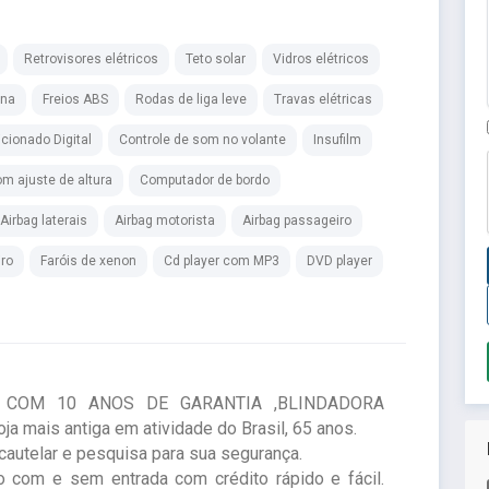
Retrovisores elétricos
Teto solar
Vidros elétricos
ina
Freios ABS
Rodas de liga leve
Travas elétricas
cionado Digital
Controle de som no volante
Insufilm
m ajuste de altura
Computador de bordo
Airbag laterais
Airbag motorista
Airbag passageiro
iro
Faróis de xenon
Cd player com MP3
DVD player
RA COM 10 ANOS DE GARANTIA ,BLINDADORA
mais antiga em atividade do Brasil, 65 anos.
autelar e pesquisa para sua segurança.
 com e sem entrada com crédito rápido e fácil.