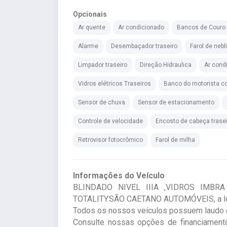
Opcionais
Ar quente
Ar condicionado
Bancos de Couro
Alarme
Desembaçador traseiro
Farol de nebl
Limpador traseiro
Direção Hidraulica
Ar condi
Vidros elétricos Traseiros
Banco do motorista co
Sensor de chuva
Sensor de estacionamento
Controle de velocidade
Encosto de cabeça trase
Retrovisor fotocrômico
Farol de milha
Informações do Veículo
BLINDADO NIVEL IIIA ,VIDROS IMB
TOTALITY.SÃO CAETANO AUTOMÓVEIS, a loja 
Todos os nossos veículos possuem laudo c
Consulte nossas opções de financiamento