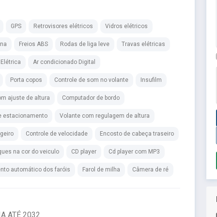
GPS
Retrovisores elétricos
Vidros elétricos
ina
Freios ABS
Rodas de liga leve
Travas elétricas
Elétrica
Ar condicionado Digital
Porta copos
Controle de som no volante
Insufilm
m ajuste de altura
Computador de bordo
e estacionamento
Volante com regulagem de altura
geiro
Controle de velocidade
Encosto de cabeça traseiro
ues na cor do veiculo
CD player
Cd player com MP3
to automático dos faróis
Farol de milha
Câmera de ré
IA ATÉ 2032