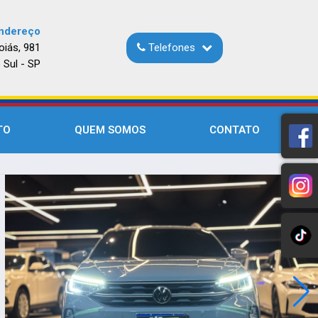
ndereço
oiás, 981
Telefones
 Sul - SP
TO
QUEM SOMOS
CONTATO