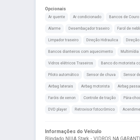
Opcionais
Ar quente
Ar condicionado
Bancos de Couro
Alarme
Desembaçador traseiro
Farol de nebl
Limpador traseiro
Direção Hidraulica
Direção 
Bancos dianteiros com aquecimento
Multimídia
Vidros elétricos Traseiros
Banco do motorista co
Piloto automático
Sensor de chuva
Sensor d
Airbag laterais
Airbag motorista
Airbag passa
Faróis de xenon
Controle de tração
Pára-choq
DVD player
Retrovisor fotocrômico
Acendimen
Informações do Veículo
Blindado NIIIA Stark - VIDROS NA GARANT