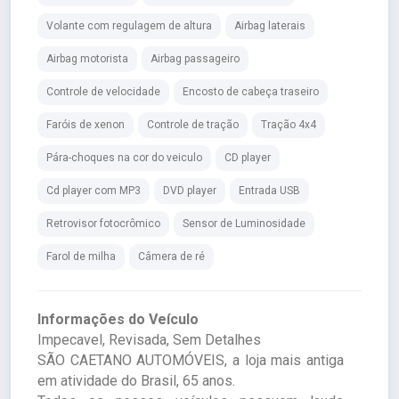
Volante com regulagem de altura
Airbag laterais
Airbag motorista
Airbag passageiro
Controle de velocidade
Encosto de cabeça traseiro
Faróis de xenon
Controle de tração
Tração 4x4
Pára-choques na cor do veiculo
CD player
Cd player com MP3
DVD player
Entrada USB
Retrovisor fotocrômico
Sensor de Luminosidade
Farol de milha
Câmera de ré
Informações do Veículo
Impecavel, Revisada, Sem Detalhes
SÃO CAETANO AUTOMÓVEIS, a loja mais antiga
em atividade do Brasil, 65 anos.