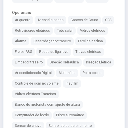
Opcionais
Ar quente
Ar condicionado
Bancos de Couro
GPS
Retrovisores elétricos
Teto solar
Vidros elétricos
Alarme
Desembaçador traseiro
Farol de neblina
Freios ABS
Rodas de liga leve
Travas elétricas
Limpador traseiro
Direção Hidraulica
Direção Elétrica
Ar condicionado Digital
Multimídia
Porta copos
Controle de som no volante
Insufilm
Vidros elétricos Traseiros
Banco do motorista com ajuste de altura
Computador de bordo
Piloto automático
Sensor de chuva
Sensor de estacionamento