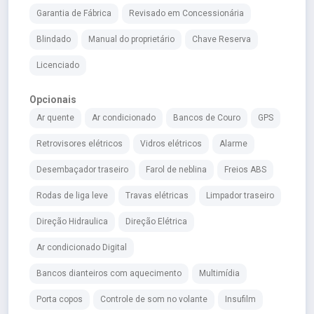
Garantia de Fábrica
Revisado em Concessionária
Blindado
Manual do proprietário
Chave Reserva
Licenciado
Opcionais
Ar quente
Ar condicionado
Bancos de Couro
GPS
Retrovisores elétricos
Vidros elétricos
Alarme
Desembaçador traseiro
Farol de neblina
Freios ABS
Rodas de liga leve
Travas elétricas
Limpador traseiro
Direção Hidraulica
Direção Elétrica
Ar condicionado Digital
Bancos dianteiros com aquecimento
Multimídia
Porta copos
Controle de som no volante
Insufilm