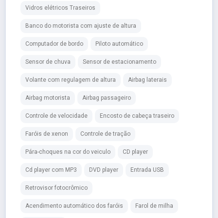
Vidros elétricos Traseiros
Banco do motorista com ajuste de altura
Computador de bordo
Piloto automático
Sensor de chuva
Sensor de estacionamento
Volante com regulagem de altura
Airbag laterais
Airbag motorista
Airbag passageiro
Controle de velocidade
Encosto de cabeça traseiro
Faróis de xenon
Controle de tração
Pára-choques na cor do veiculo
CD player
Cd player com MP3
DVD player
Entrada USB
Retrovisor fotocrômico
Acendimento automático dos faróis
Farol de milha