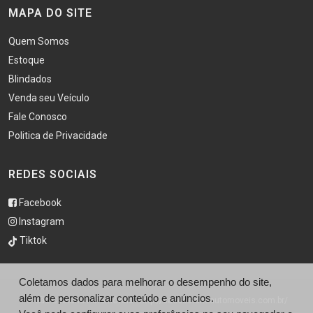
MAPA DO SITE
Quem Somos
Estoque
Blindados
Venda seu Veículo
Fale Conosco
Politica de Privacidade
REDES SOCIAIS
Facebook
Instagram
Tiktok
Coletamos dados para melhorar o desempenho do site,
além de personalizar conteúdo e anúncios.
© São Caetano Automóveis - http://saocaetanoautomoveis.com.br/