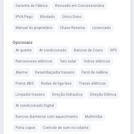
Garantia de Fábrica
Revisado em Concessionária
IPVA Pago
Blindado
Único Dono
Manual do proprietário
Chave Reserva
Licenciado
Opcionais
Ar quente
Ar condicionado
Bancos de Couro
GPS
Retrovisores elétricos
Teto solar
Vidros elétricos
Alarme
Desembaçador traseiro
Farol de neblina
Freios ABS
Rodas de liga leve
Travas elétricas
Limpador traseiro
Direção Hidraulica
Direção Elétrica
Ar condicionado Digital
Bancos dianteiros com aquecimento
Multimídia
Porta copos
Controle de som no volante