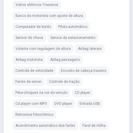
Vidros elétricos Traseiros
Banco do motorista com ajuste de altura
Computador de bordo
Piloto automático
Sensor de chuva
Sensor de estacionamento
Volante com regulagem de altura
Airbag laterais
Airbag motorista
Airbag passageiro
Controle de velocidade
Encosto de cabeça traseiro
Faróis de xenon
Controle de tração
Pára-choques na cor do veiculo
CD player
Cd player com MP3
DVD player
Entrada USB
Retrovisor fotocrômico
Acendimento automático dos faróis
Farol de milha