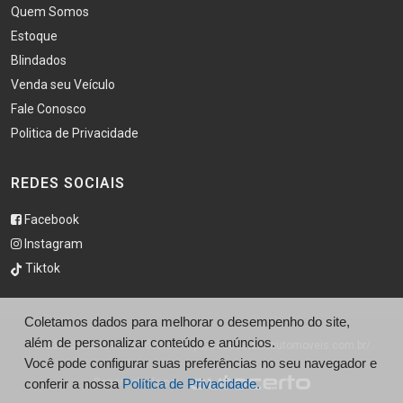
Quem Somos
Estoque
Blindados
Venda seu Veículo
Fale Conosco
Politica de Privacidade
REDES SOCIAIS
Facebook
Instagram
Tiktok
Coletamos dados para melhorar o desempenho do site,
além de personalizar conteúdo e anúncios.
© São Caetano Automóveis - http://saocaetanoautomoveis.com.br/
Você pode configurar suas preferências no seu navegador e
conferir a nossa
Desenvolvido por
Política de Privacidade.