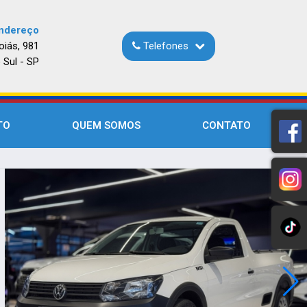
ndereço
oiás, 981
Telefones
 Sul - SP
TO
QUEM SOMOS
CONTATO