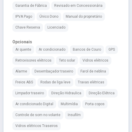
Garantia de Fábrica
Revisado em Concessionária
IPVA Pago
Único Dono
Manual do proprietário
Chave Reserva
Licenciado
Opcionais
Ar quente
Ar condicionado
Bancos de Couro
GPS
Retrovisores elétricos
Teto solar
Vidros elétricos
Alarme
Desembaçador traseiro
Farol de neblina
Freios ABS
Rodas de liga leve
Travas elétricas
Limpador traseiro
Direção Hidraulica
Direção Elétrica
Ar condicionado Digital
Multimídia
Porta copos
Controle de som no volante
Insufilm
Vidros elétricos Traseiros