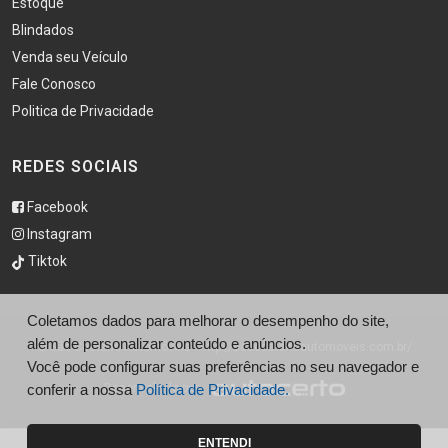
Estoque
Blindados
Venda seu Veículo
Fale Conosco
Politica de Privacidade
REDES SOCIAIS
Facebook
Instagram
Tiktok
Coletamos dados para melhorar o desempenho do site,
além de personalizar conteúdo e anúncios.
© São Caetano Automóveis - http://saocaetanoautomoveis.com.br/
Você pode configurar suas preferências no seu navegador e
conferir a nossa
Desenvolvido por
Política de Privacidade.
ENTENDI