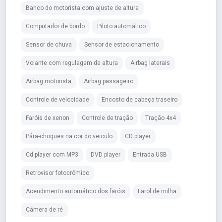
Banco do motorista com ajuste de altura
Computador de bordo
Piloto automático
Sensor de chuva
Sensor de estacionamento
Volante com regulagem de altura
Airbag laterais
Airbag motorista
Airbag passageiro
Controle de velocidade
Encosto de cabeça traseiro
Faróis de xenon
Controle de tração
Tração 4x4
Pára-choques na cor do veiculo
CD player
Cd player com MP3
DVD player
Entrada USB
Retrovisor fotocrômico
Acendimento automático dos faróis
Farol de milha
Câmera de ré