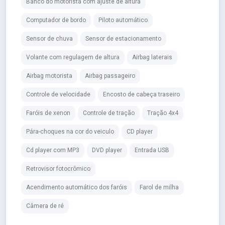
Banco do motorista com ajuste de altura
Computador de bordo
Piloto automático
Sensor de chuva
Sensor de estacionamento
Volante com regulagem de altura
Airbag laterais
Airbag motorista
Airbag passageiro
Controle de velocidade
Encosto de cabeça traseiro
Faróis de xenon
Controle de tração
Tração 4x4
Pára-choques na cor do veiculo
CD player
Cd player com MP3
DVD player
Entrada USB
Retrovisor fotocrômico
Acendimento automático dos faróis
Farol de milha
Câmera de ré