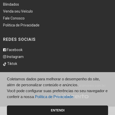
Blindados
Venda seu Veículo
Fale Conosco
Politica de Privacidade
REDES SOCIAIS
Facebook
Instagram
Tiktok
Coletamos dados para melhorar o desempenho do site,
além de personalizar conteúdo e anúncios.
© São Caetano Automóveis - http://saocaetanoautomoveis.com.br/
Você pode configurar suas preferências no seu navegador e
conferir a nossa
Desenvolvido por
Política de Privacidade.
ENTENDI