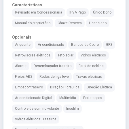
Características
Revisado em Concessionária
IPVA Pago
Único Dono
Manual do proprietário
Chave Reserva
Licenciado
Opcionais
Ar quente
Ar condicionado
Bancos de Couro
GPS
Retrovisores elétricos
Teto solar
Vidros elétricos
Alarme
Desembaçador traseiro
Farol de neblina
Freios ABS
Rodas de liga leve
Travas elétricas
Limpador traseiro
Direção Hidraulica
Direção Elétrica
Ar condicionado Digital
Multimídia
Porta copos
Controle de som no volante
Insufilm
Vidros elétricos Traseiros