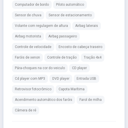
Computador de bordo
Piloto automático
Sensor de chuva
Sensor de estacionamento
Volante com regulagem de altura
Airbag laterais
Airbag motorista
Airbag passageiro
Controle de velocidade
Encosto de cabeça traseiro
Faróis de xenon
Controle de tração
Tração 4x4
Pára-choques na cor do veiculo
CD player
Cd player com MP3
DVD player
Entrada USB
Retrovisor fotocrômico
Capota Marítima
Acendimento automático dos faróis
Farol de milha
Câmera de ré