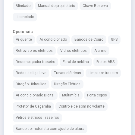
Blindado
Manual do proprietário
Chave Reserva
Licenciado
Opcionais
Ar quente
Ar condicionado
Bancos de Couro
GPS
Retrovisores elétricos
Vidros elétricos
Alarme
Desembaçador traseiro
Farol de neblina
Freios ABS
Rodas de liga leve
Travas elétricas
Limpador traseiro
Direção Hidraulica
Direção Elétrica
Ar condicionado Digital
Multimídia
Porta copos
Protetor de Caçamba
Controle de som no volante
Vidros elétricos Traseiros
Banco do motorista com ajuste de altura