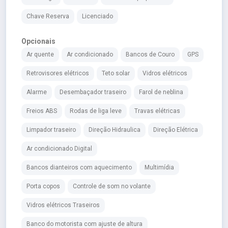
Chave Reserva
Licenciado
Opcionais
Ar quente
Ar condicionado
Bancos de Couro
GPS
Retrovisores elétricos
Teto solar
Vidros elétricos
Alarme
Desembaçador traseiro
Farol de neblina
Freios ABS
Rodas de liga leve
Travas elétricas
Limpador traseiro
Direção Hidraulica
Direção Elétrica
Ar condicionado Digital
Bancos dianteiros com aquecimento
Multimídia
Porta copos
Controle de som no volante
Vidros elétricos Traseiros
Banco do motorista com ajuste de altura