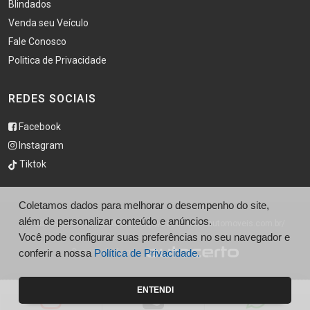
Blindados
Venda seu Veículo
Fale Conosco
Politica de Privacidade
REDES SOCIAIS
Facebook
Instagram
Tiktok
Coletamos dados para melhorar o desempenho do site,
além de personalizar conteúdo e anúncios.
© São Caetano Automóveis - http://saocaetanoautomoveis.com.br/
Você pode configurar suas preferências no seu navegador e
conferir a nossa
Desenvolvido por
Política de Privacidade.
ENTENDI