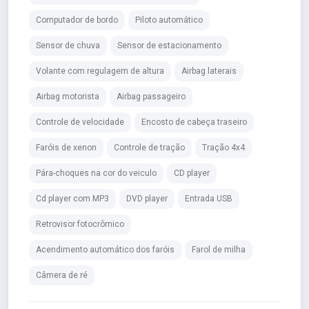
Computador de bordo
Piloto automático
Sensor de chuva
Sensor de estacionamento
Volante com regulagem de altura
Airbag laterais
Airbag motorista
Airbag passageiro
Controle de velocidade
Encosto de cabeça traseiro
Faróis de xenon
Controle de tração
Tração 4x4
Pára-choques na cor do veiculo
CD player
Cd player com MP3
DVD player
Entrada USB
Retrovisor fotocrômico
Acendimento automático dos faróis
Farol de milha
Câmera de ré