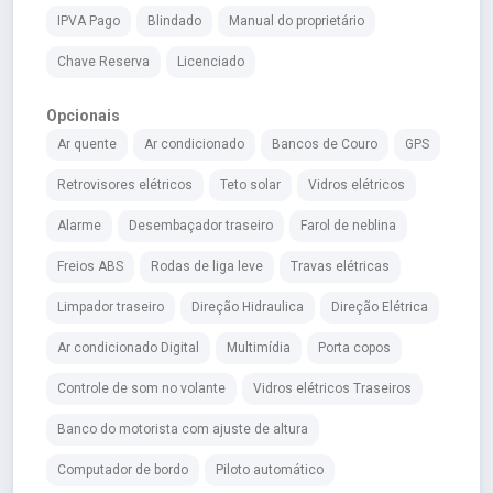
IPVA Pago
Blindado
Manual do proprietário
Chave Reserva
Licenciado
Opcionais
Ar quente
Ar condicionado
Bancos de Couro
GPS
Retrovisores elétricos
Teto solar
Vidros elétricos
Alarme
Desembaçador traseiro
Farol de neblina
Freios ABS
Rodas de liga leve
Travas elétricas
Limpador traseiro
Direção Hidraulica
Direção Elétrica
Ar condicionado Digital
Multimídia
Porta copos
Controle de som no volante
Vidros elétricos Traseiros
Banco do motorista com ajuste de altura
Computador de bordo
Piloto automático