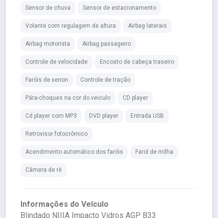
Sensor de chuva
Sensor de estacionamento
Volante com regulagem de altura
Airbag laterais
Airbag motorista
Airbag passageiro
Controle de velocidade
Encosto de cabeça traseiro
Faróis de xenon
Controle de tração
Pára-choques na cor do veiculo
CD player
Cd player com MP3
DVD player
Entrada USB
Retrovisor fotocrômico
Acendimento automático dos faróis
Farol de milha
Câmera de ré
Informações do Veículo
Blindado NIIIA Impacto Vidros AGP B33