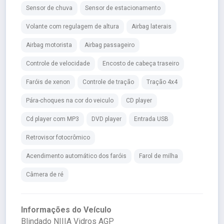
Sensor de chuva
Sensor de estacionamento
Volante com regulagem de altura
Airbag laterais
Airbag motorista
Airbag passageiro
Controle de velocidade
Encosto de cabeça traseiro
Faróis de xenon
Controle de tração
Tração 4x4
Pára-choques na cor do veiculo
CD player
Cd player com MP3
DVD player
Entrada USB
Retrovisor fotocrômico
Acendimento automático dos faróis
Farol de milha
Câmera de ré
Informações do Veículo
Blindado NIIIA Vidros AGP