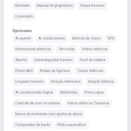
Blindado
Manual do proprietário
Chave Reserva
Licenciado
Opcionais
Ar quente
Ar condicionado
Bancos de Couro
GPS
Retrovisores elétricos
Teto solar
Vidros elétricos
Alarme
Desembaçador traseiro
Farol de neblina
Freios ABS
Rodas de liga leve
Travas elétricas
Limpador traseiro
Direção Hidraulica
Direção Elétrica
Ar condicionado Digital
Multimídia
Porta copos
Controle de som no volante
Vidros elétricos Traseiros
Banco do motorista com ajuste de altura
Computador de bordo
Piloto automático