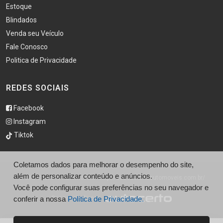
Estoque
Blindados
Venda seu Veículo
Fale Conosco
Politica de Privacidade
REDES SOCIAIS
Facebook
Instagram
Tiktok
Coletamos dados para melhorar o desempenho do site,
além de personalizar conteúdo e anúncios.
© São Caetano Automóveis - http://saocaetanoautomoveis.com.br/
Você pode configurar suas preferências no seu navegador e
conferir a nossa
Desenvolvido por
Política de Privacidade.