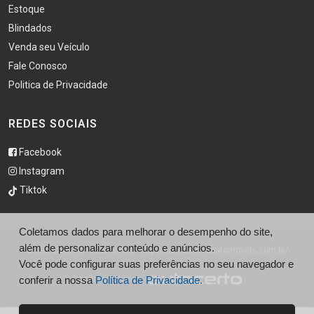
Estoque
Blindados
Venda seu Veículo
Fale Conosco
Politica de Privacidade
REDES SOCIAIS
Facebook
Instagram
Tiktok
Coletamos dados para melhorar o desempenho do site,
além de personalizar conteúdo e anúncios.
© São Caetano Automóveis - http://saocaetanoautomoveis.com.br/
Você pode configurar suas preferências no seu navegador e
conferir a nossa
Desenvolvido por
Política de Privacidade.