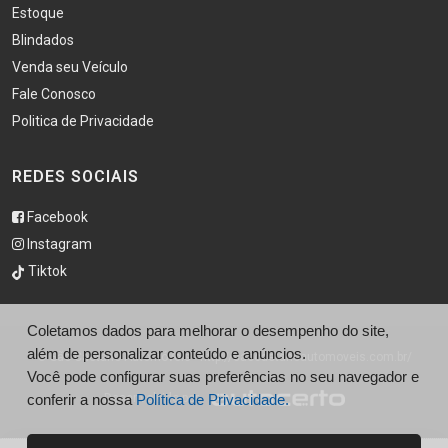
Estoque
Blindados
Venda seu Veículo
Fale Conosco
Politica de Privacidade
REDES SOCIAIS
Facebook
Instagram
Tiktok
Coletamos dados para melhorar o desempenho do site,
além de personalizar conteúdo e anúncios.
© São Caetano Automóveis - http://saocaetanoautomoveis.com.br/
Você pode configurar suas preferências no seu navegador e
conferir a nossa
Desenvolvido por
Política de Privacidade.