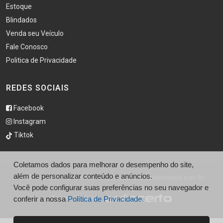
Estoque
Blindados
Venda seu Veículo
Fale Conosco
Politica de Privacidade
REDES SOCIAIS
Facebook
Instagram
Tiktok
Coletamos dados para melhorar o desempenho do site,
além de personalizar conteúdo e anúncios.
© São Caetano Automóveis - http://saocaetanoautomoveis.com.br/
Você pode configurar suas preferências no seu navegador e
conferir a nossa
Desenvolvido por
Política de Privacidade.