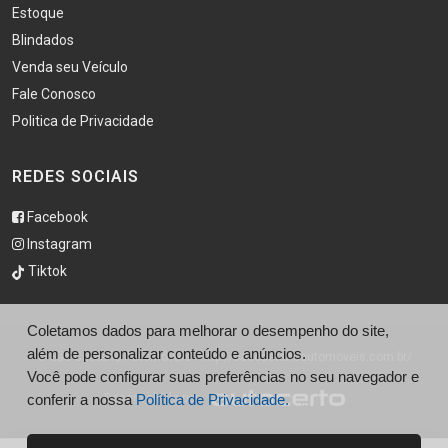
Estoque
Blindados
Venda seu Veículo
Fale Conosco
Politica de Privacidade
REDES SOCIAIS
Facebook
Instagram
Tiktok
Coletamos dados para melhorar o desempenho do site,
além de personalizar conteúdo e anúncios.
© São Caetano Automóveis - http://saocaetanoautomoveis.com.br/
Você pode configurar suas preferências no seu navegador e
conferir a nossa
Desenvolvido por
Política de Privacidade.