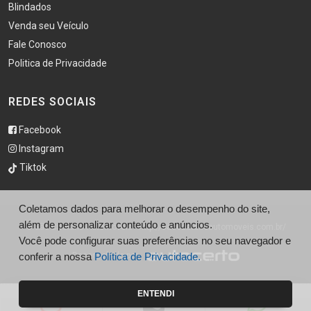
Blindados
Venda seu Veículo
Fale Conosco
Politica de Privacidade
REDES SOCIAIS
Facebook
Instagram
Tiktok
Coletamos dados para melhorar o desempenho do site,
além de personalizar conteúdo e anúncios.
© São Caetano Automóveis - http://saocaetanoautomoveis.com.br/
Você pode configurar suas preferências no seu navegador e
conferir a nossa
Desenvolvido por
Política de Privacidade.
ENTENDI