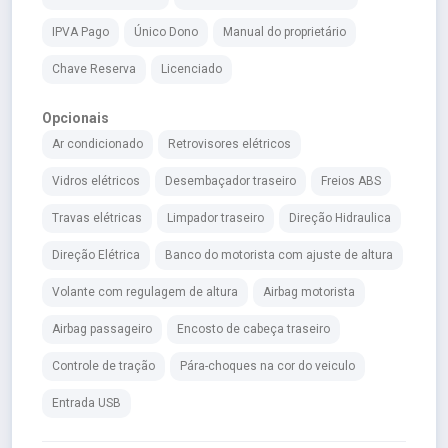
IPVA Pago
Único Dono
Manual do proprietário
Chave Reserva
Licenciado
Opcionais
Ar condicionado
Retrovisores elétricos
Vidros elétricos
Desembaçador traseiro
Freios ABS
Travas elétricas
Limpador traseiro
Direção Hidraulica
Direção Elétrica
Banco do motorista com ajuste de altura
Volante com regulagem de altura
Airbag motorista
Airbag passageiro
Encosto de cabeça traseiro
Controle de tração
Pára-choques na cor do veiculo
Entrada USB