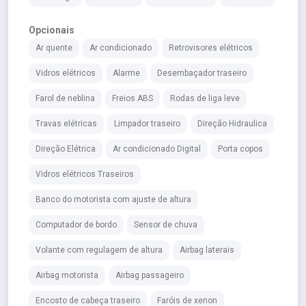
Opcionais
Ar quente
Ar condicionado
Retrovisores elétricos
Vidros elétricos
Alarme
Desembaçador traseiro
Farol de neblina
Freios ABS
Rodas de liga leve
Travas elétricas
Limpador traseiro
Direção Hidraulica
Direção Elétrica
Ar condicionado Digital
Porta copos
Vidros elétricos Traseiros
Banco do motorista com ajuste de altura
Computador de bordo
Sensor de chuva
Volante com regulagem de altura
Airbag laterais
Airbag motorista
Airbag passageiro
Encosto de cabeça traseiro
Faróis de xenon