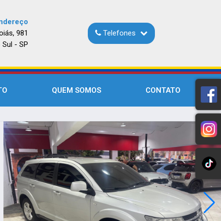
ndereço
oiás, 981
Telefones
 Sul - SP
TO
QUEM SOMOS
CONTATO