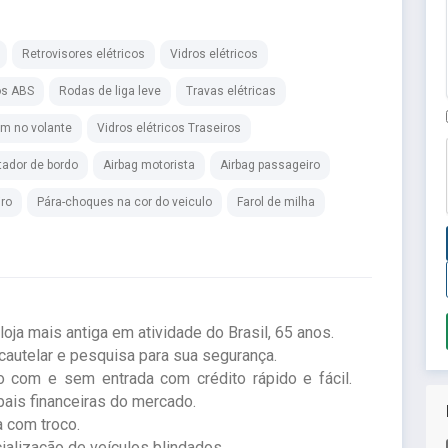
Retrovisores elétricos
Vidros elétricos
os ABS
Rodas de liga leve
Travas elétricas
om no volante
Vidros elétricos Traseiros
ador de bordo
Airbag motorista
Airbag passageiro
iro
Pára-choques na cor do veiculo
Farol de milha
a mais antiga em atividade do Brasil, 65 anos.
autelar e pesquisa para sua segurança.
 com e sem entrada com crédito rápido e fácil.
ais financeiras do mercado.
a com troco.
ialização de veículos blindados.