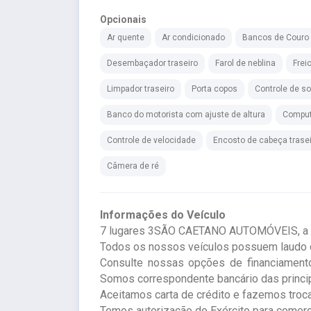
Opcionais
Ar quente
Ar condicionado
Bancos de Couro
Desembaçador traseiro
Farol de neblina
Frei
Limpador traseiro
Porta copos
Controle de s
Banco do motorista com ajuste de altura
Comput
Controle de velocidade
Encosto de cabeça trase
Câmera de ré
Informações do Veículo
7 lugares 3SÃO CAETANO AUTOMÓVEIS, a loj
Todos os nossos veículos possuem laudo c
Consulte nossas opções de financiamento
Somos correspondente bancário das princip
Aceitamos carta de crédito e fazemos troc
Temos autorização do Exército para comerc