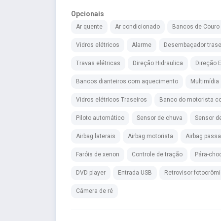
Opcionais
Ar quente
Ar condicionado
Bancos de Couro
Vidros elétricos
Alarme
Desembaçador trase
Travas elétricas
Direção Hidraulica
Direção E
Bancos dianteiros com aquecimento
Multimídia
Vidros elétricos Traseiros
Banco do motorista co
Piloto automático
Sensor de chuva
Sensor d
Airbag laterais
Airbag motorista
Airbag passa
Faróis de xenon
Controle de tração
Pára-choq
DVD player
Entrada USB
Retrovisor fotocrôm
Câmera de ré