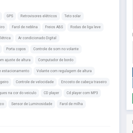
GPS
Retrovisores elétricos
Teto solar
iro
Farol de neblina
Freios ABS
Rodas de liga leve
létrica
Ar condicionado Digital
Porta copos
Controle de som no volante
m ajuste de altura
Computador de bordo
e estacionamento
Volante com regulagem de altura
geiro
Controle de velocidade
Encosto de cabeça traseiro
ues na cor do veiculo
CD player
Cd player com MP3
ico
Sensor de Luminosidade
Farol de milha