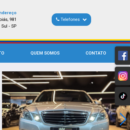
ndereço
oiás, 981
Telefones
 Sul - SP
TO
QUEM SOMOS
CONTATO