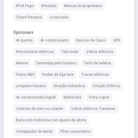
IPVA Pago
Blindado
Manual do proprietário
Chave Reserva
Licenciado
Opcionais
Ar quente
Ar condicionado
Bancos de Couro
GPS
Retrovisores elétricos
Teto solar
Vidros elétricos
Alarme
Desembaçador traseiro
Farol de neblina
Freios ABS
Rodas de liga leve
Travas elétricas
Limpador traseiro
Direção Hidraulica
Direção Elétrica
Ar condicionado Digital
Multimídia
Porta copos
Controle de som no volante
Vidros elétricos Traseiros
Banco do motorista com ajuste de altura
Computador de bordo
Piloto automático