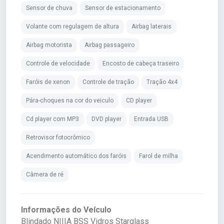
Sensor de chuva
Sensor de estacionamento
Volante com regulagem de altura
Airbag laterais
Airbag motorista
Airbag passageiro
Controle de velocidade
Encosto de cabeça traseiro
Faróis de xenon
Controle de tração
Tração 4x4
Pára-choques na cor do veiculo
CD player
Cd player com MP3
DVD player
Entrada USB
Retrovisor fotocrômico
Acendimento automático dos faróis
Farol de milha
Câmera de ré
Informações do Veículo
Blindado NIIIA BSS Vidros Starglass